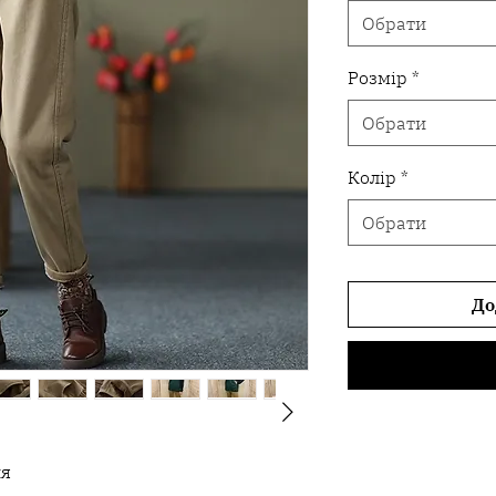
Обрати
Розмір
*
Обрати
Колір
*
Обрати
До
ня