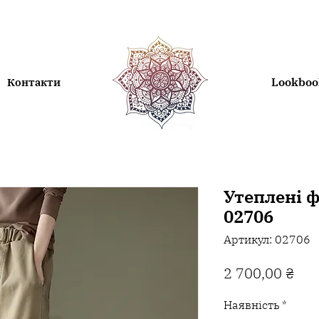
Lookboo
Контакти
Утеплені 
02706
Артикул: 02706
Цін
2 700,00 ₴
Наявність
*