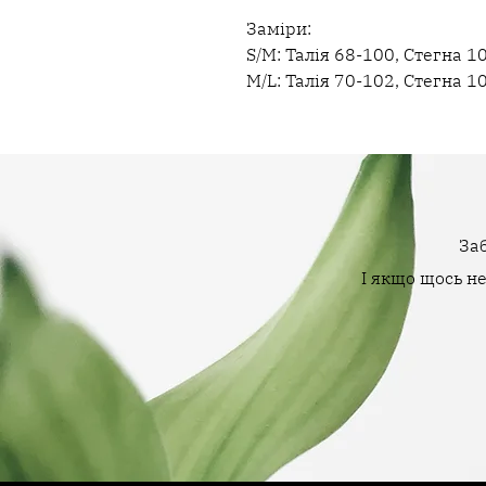
Заміри:
S/M: Талія 68-100, Стегна 
M/L: Талія 70-102, Стегна 
Заб
І якщо щось н