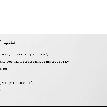
4 днів
біля дзеркала крутіться :)
ад без оплати за зворотню доставку.
 місці.
, як це працює <3
k