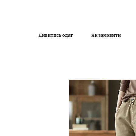
Дивитись одяг
Як замовити