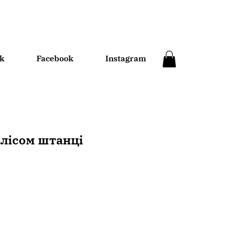
k
Facebook
In
stagram
флісом штанці
а