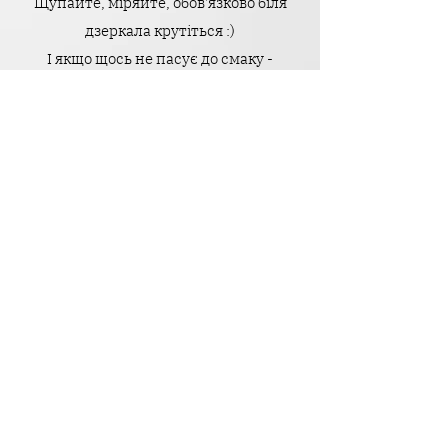
Щупайте, міряйте, обов'язково біля
дзеркала крутіться :)
І якщо щось не пасує до смаку -
оформлюйте Легке Повернення нам
назад без оплати за зворотню
доставку.
Головне - тільки щоб усі бірочки були
на місці.
Пишіть нам з усіх питань -
допоможемо розібратись, як це
працює <3
Telegram
,
Instagram
&
Facebook
Дивитись одяг
Як замовити