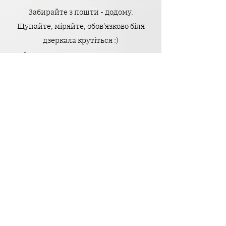
Забирайте з пошти - додому.
Щупайте, міряйте, обов'язково біля
дзеркала крутіться :)
І якщо щось не пасує до смаку -
оформлюйте Легке Повернення нам
назад без оплати за зворотню
доставку.
Головне - тільки щоб усі бірочки були
на місці.
Пишіть нам з усіх питань -
допоможемо розібратись, як це
працює <3
Telegram
,
Instagram
&
Facebook