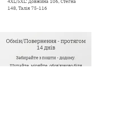
4XL/5XL: Довжина 106, Стегна
148, Талія 75-116
Обмін/Повернення - протягом
14 днів
Забирайте з пошти - додому.
Щупайте, міряйте, обов'язково біля
дзеркала крутіться :)
І якщо щось не пасує до смаку -
оформлюйте Легке Повернення нам
назад без оплати за зворотню
доставку.
Головне - тільки щоб усі бірочки були
на місці.