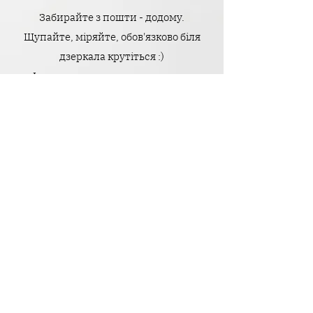
Забирайте з пошти - додому.
Щупайте, міряйте, обов'язково біля
дзеркала крутіться :)
І якщо щось не пасує до смаку -
оформлюйте Легке Повернення нам
назад без оплати за зворотню
доставку.
Головне - тільки щоб усі бірочки були
на місці.
Пишіть нам з усіх питань -
допоможемо розібратись, як це
працює <3
Telegram
,
Instagram
&
Facebook