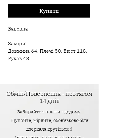
Купити
Бавовна
Заміри:
Довжина 64, Плечі 50, Бюст 118,
Рукав 48
Обмін/Повернення - протягом
14 днів
Забирайте з пошти - додому.
Щупайте, міряйте, обов'язково біля
дзеркала крутіться :)
І якщо щось не пасує до смаку -