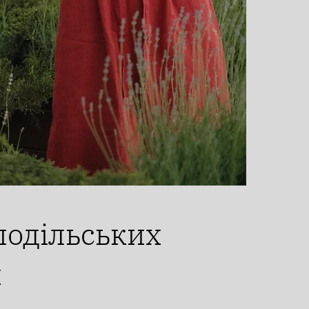
 подільських
х