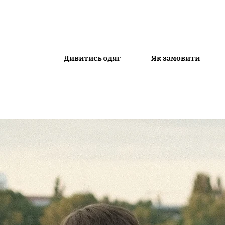
Дивитись одяг
Як замовити