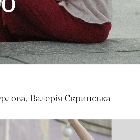
то
Орлова, Валерія Скринська