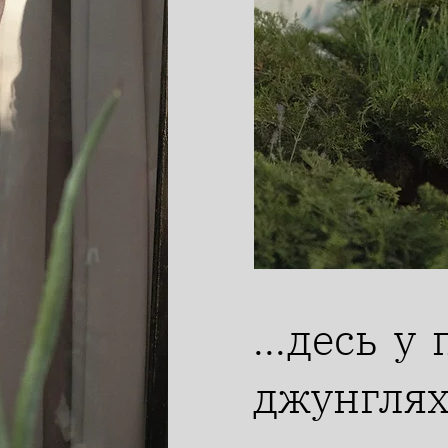
...десь у
джунгля